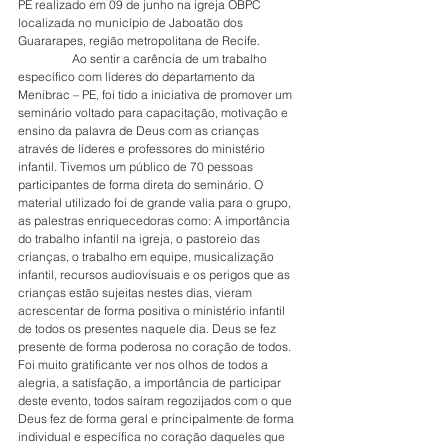
PE realizado em 09 de junho na igreja OBPC 
localizada no município de Jaboatão dos 
Guararapes, região metropolitana de Recife.
                  Ao sentir a carência de um trabalho 
específico com líderes do departamento da 
Menibrac – PE, foi tido a iniciativa de promover um 
seminário voltado para capacitação, motivação e 
ensino da palavra de Deus com as crianças 
através de líderes e professores do ministério 
infantil. Tivemos um público de 70 pessoas 
participantes de forma direta do seminário. O 
material utilizado foi de grande valia para o grupo, 
as palestras enriquecedoras como: A importância 
do trabalho infantil na igreja, o pastoreio das 
crianças, o trabalho em equipe, musicalização 
infantil, recursos audiovisuais e os perigos que as 
crianças estão sujeitas nestes dias, vieram 
acrescentar de forma positiva o ministério infantil 
de todos os presentes naquele dia. Deus se fez 
presente de forma poderosa no coração de todos. 
Foi muito gratificante ver nos olhos de todos a 
alegria, a satisfação, a importância de participar 
deste evento, todos saíram regozijados com o que 
Deus fez de forma geral e principalmente de forma 
individual e específica no coração daqueles que 