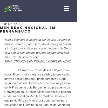
14 de jun. de 2018
Menibrac Nacional em
Pernambuco
Toda a Escritura é inspirada por Deus e útil para o 
ensino, para a repreensão, para a correção e para 
a instrução na justiça, para que o homem de Deus 
seja apto e plenamente preparado para toda boa 
obra.  (2 Timóteo 3:16-17)
TEMA: CRIANÇAS EM PERIGO, LÍDERES EM AÇÃO.
                  A Graça e a Paz de Jesus estejam com 
todos. É com muita alegria e satisfação que venho 
através deste agradecer primeiramente a Deus, 
segundo a nossa Convenção nacional na pessoa 
do Pr. Presidente Luiz Bergamini, ao presidente da 
Convenção de PE, pastor José Benedito, a pastora 
e líder nacional da Menibrac Cristina Barros e a 
equipe do Força e Vitória  por contribuírem para 
realização do I Seminário de Líderes da Menibrac- 