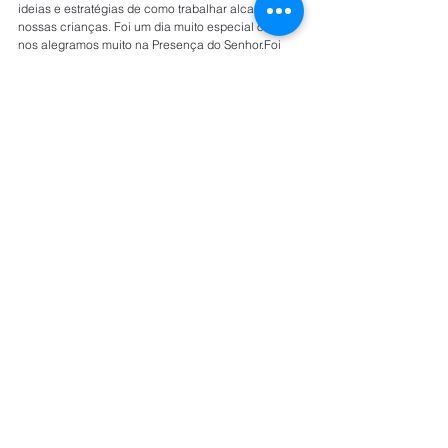
ideias e estratégias de como trabalhar alcançar 
nossas crianças. Foi um dia muito especial onde 
nos alegramos muito na Presença do Senhor.Foi 
feito com muita excelência pela líder 
estadualRizolanda Vauthier juntamente com o 
apoio da Convenção do estado de PE.
 Deus esteja abençoando grandemente a 
Menibrac do estado de Pernambuco. Que 
possamos alcançar muitas Crianças para Cristo.
 Cristina Barros
                                      Menibrac Nacional
https://www.facebook.com/pg/ConselhoNacional/ph
otos/?tab=album&album_id=1939730306077878
Rua Carlos Vicari, 124 São Paulo/SP