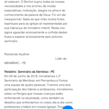
ali estavam. O Senhor supriu todas as nossas 
necessidades e nos encheu de muitas 
expectativas, motivação, alegria na alma e de 
conhecimento da palavra de Deus. Foi um dia 
inesquecível. Sabe-se que virão muitos frutos 
espirituais para as igrejas ali representadas por 
sua liderança do ministério infantil. Resta-nos 
agora aguardar ansiosamente a colhida destes 
frutos e esperar ansiosamente pelo próximo 
seminário.
Rizolanda Vauthier
                                                                      Líder da 
MENIBRAC – PE
Relatório  Seminário da Menibrac –PE
Em 09 de Junho de 2018, ministramos o 2º 
Seminário da Menibrac em Pernambuco.Fomos 
uma equipe de quatro pessoas. Tivemos uma boa 
participação dos líderes e professores, ministramos 
sobre os Perigos que nossas crianças estão 
enfrentando na atualidade, como também os 
desafios que enfrentamos no nosso dia-a-dia como 
professores cristãos em nossas Igrejas. Trouxemos 