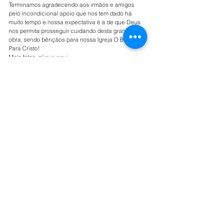
Terminamos agradecendo aos irmãos e amigos 
pelo incondicional apoio que nos tem dado há 
muito tempo e nossa expectativa é a de que Deus 
nos permita prosseguir cuidando desta grandiosa 
obra, sendo bênçãos para nossa Igreja O Brasil 
Para Cristo!
Mais fotos, c
lique aqui 
Por Pr. Carlos Gomes e Pr Miguel Sindaz
Rua Carlos Vicari, 124 São Paulo/SP
contato@conselhonacional.org.br
11-986.87.00.94