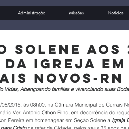
Administração
Missões
Notícias
o Solene aos 
 da Igreja em
ais Novos-RN
 Vidas, Abençoando famílias e vivenciando suas Boda
/08/2015, às 08h00, na Câmara Municipal de Currais N
ário Ver. Antônio Othon Filho, em decorrência do reque
lson Pereira em homenagear em Seção Solene a 
Igreja 
 para Cristo
 na referida Cidade, pelos seus 35 anos de e