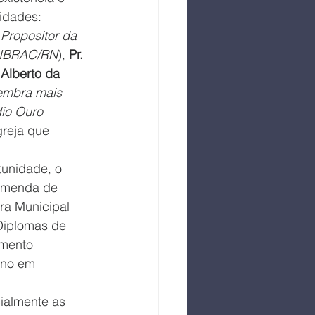
idades: 
(
Propositor da 
NIBRAC/RN
), 
Pr. 
 Alberto da 
mbra mais 
io Ouro 
greja que 
unidade, o 
comenda de 
a Municipal 
Diplomas de 
mento 
ino em 
cialmente as 