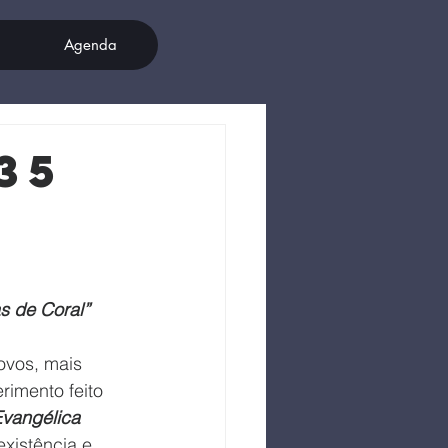
Agenda
35
s de Coral”
ovos, mais 
rimento feito 
Evangélica 
xistência e 