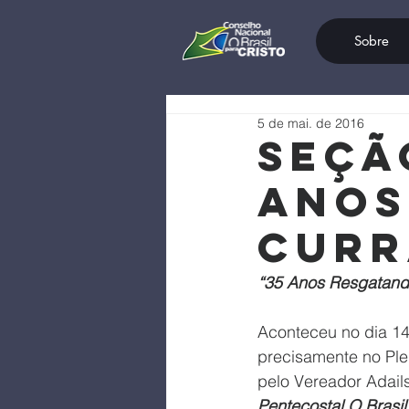
Sobre
5 de mai. de 2016
Seçã
Anos
Curr
“35 Anos Resgatando
Aconteceu no dia 14
precisamente no Plen
pelo Vereador Adai
Pentecostal O Brasil