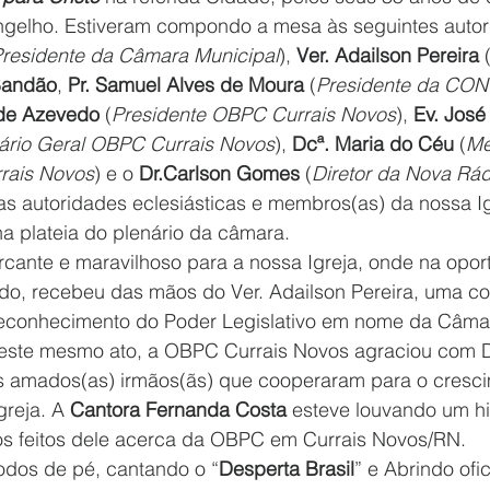
gelho. Estiveram compondo a mesa às seguintes autor
residente da Câmara Municipal
), 
Ver. Adailson Pereira
 
 Bandão
, 
Pr. Samuel Alves de Moura
 (
Presidente da CO
 de Azevedo
 (
Presidente OBPC Currais Novos
), 
Ev. José
ário Geral OBPC Currais Novos
), 
Dcª. Maria do Céu
 (
Me
rais Novos
) e o 
Dr.Carlson Gomes
 (
Diretor da Nova Rád
ras autoridades eclesiásticas e membros(as) da nossa I
a plateia do plenário da câmara.
ante e maravilhoso para a nossa Igreja, onde na oport
do, recebeu das mãos do Ver. Adailson Pereira, uma 
Reconhecimento do Poder Legislativo em nome da Câmar
Neste mesmo ato, a OBPC Currais Novos agraciou com 
 amados(as) irmãos(ãs) que cooperaram para o cresci
greja. A 
Cantora Fernanda Costa
 esteve louvando um h
os feitos dele acerca da OBPC em Currais Novos/RN.
odos de pé, cantando o “
Desperta Brasil
” e Abrindo ofi