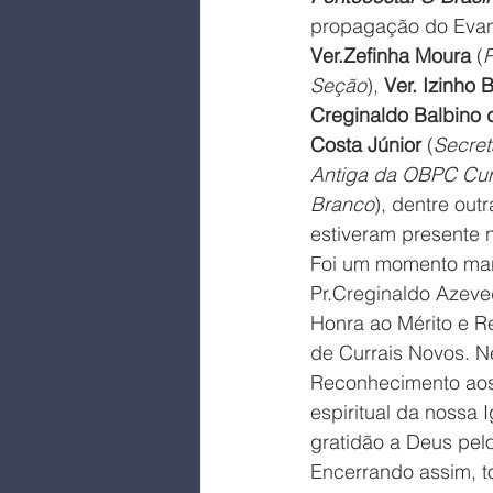
propagação do Evan
Ver.Zefinha Moura
 (
P
Seção
), 
Ver. Izinho
Creginaldo Balbino
Costa Júnior
 (
Secret
Antiga da OBPC Cur
Branco
), dentre out
estiveram presente n
Foi um momento marc
Pr.Creginaldo Azeve
Honra ao Mérito e 
de Currais Novos. 
Reconhecimento aos
espiritual da nossa I
gratidão a Deus pel
Encerrando assim, t