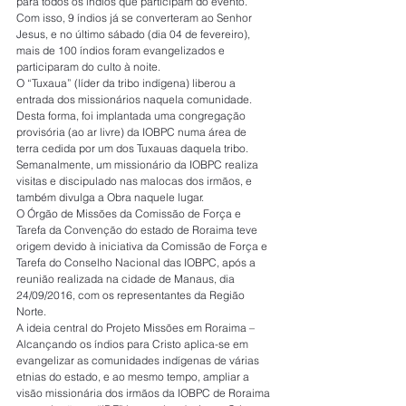
para todos os índios que participam do evento. 
Com isso, 9 índios já se converteram ao Senhor 
Jesus, e no último sábado (dia 04 de fevereiro), 
mais de 100 índios foram evangelizados e 
participaram do culto à noite.
O “Tuxaua” (líder da tribo indígena) liberou a 
entrada dos missionários naquela comunidade. 
Desta forma, foi implantada uma congregação 
provisória (ao ar livre) da IOBPC numa área de 
terra cedida por um dos Tuxauas daquela tribo. 
Semanalmente, um missionário da IOBPC realiza 
visitas e discipulado nas malocas dos irmãos, e 
também divulga a Obra naquele lugar.
O Órgão de Missões da Comissão de Força e 
Tarefa da Convenção do estado de Roraima teve 
origem devido à iniciativa da Comissão de Força e 
Tarefa do Conselho Nacional das IOBPC, após a 
reunião realizada na cidade de Manaus, dia 
24/09/2016, com os representantes da Região 
Norte.
A ideia central do Projeto Missões em Roraima – 
Alcançando os índios para Cristo aplica-se em 
evangelizar as comunidades indígenas de várias 
etnias do estado, e ao mesmo tempo, ampliar a 
visão missionária dos irmãos da IOBPC de Roraima 