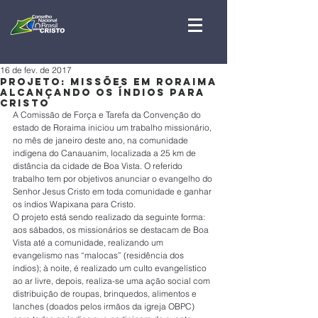
16 de fev. de 2017
Projeto: Missões em Roraima
Alcançando os Índios Para
Cristo
A Comissão de Força e Tarefa da Convenção do 
estado de Roraima iniciou um trabalho missionário, 
no mês de janeiro deste ano, na comunidade 
indígena do Canauanim, localizada a 25 km de 
distância da cidade de Boa Vista. O referido 
trabalho tem por objetivos anunciar o evangelho do 
Senhor Jesus Cristo em toda comunidade e ganhar 
os índios Wapixana para Cristo.
O projeto está sendo realizado da seguinte forma: 
aos sábados, os missionários se destacam de Boa 
Vista até a comunidade, realizando um 
evangelismo nas “malocas” (residência dos 
índios); à noite, é realizado um culto evangelístico 
ao ar livre, depois, realiza-se uma ação social com 
distribuição de roupas, brinquedos, alimentos e 
lanches (doados pelos irmãos da igreja OBPC) 