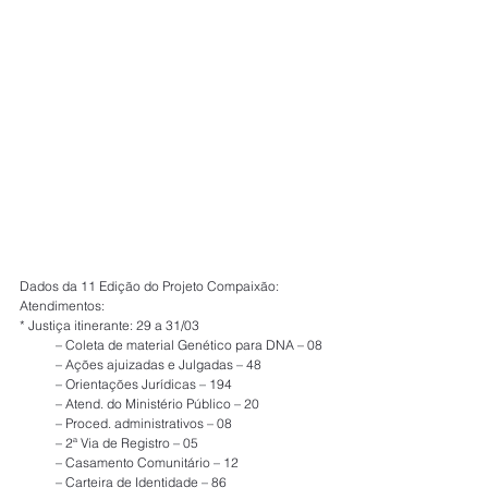
Dados da 11 Edição do Projeto Compaixão:
Atendimentos:
* Justiça itinerante: 29 a 31/03
           – Coleta de material Genético para DNA – 08
           – Ações ajuizadas e Julgadas – 48
           – Orientações Jurídicas – 194
           – Atend. do Ministério Público – 20
           – Proced. administrativos – 08
           – 2ª Via de Registro – 05
           – Casamento Comunitário – 12
           – Carteira de Identidade – 86