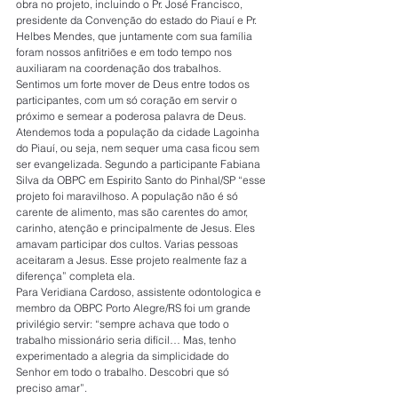
obra no projeto, incluindo o Pr. José Francisco, 
presidente da Convenção do estado do Piauí e Pr. 
Helbes Mendes, que juntamente com sua família 
foram nossos anfitriões e em todo tempo nos 
auxiliaram na coordenação dos trabalhos. 
Sentimos um forte mover de Deus entre todos os 
participantes, com um só coração em servir o 
próximo e semear a poderosa palavra de Deus. 
Atendemos toda a população da cidade Lagoinha 
do Piauí, ou seja, nem sequer uma casa ficou sem 
ser evangelizada. Segundo a participante Fabiana 
Silva da OBPC em Espirito Santo do Pinhal/SP “esse 
projeto foi maravilhoso. A população não é só 
carente de alimento, mas são carentes do amor, 
carinho, atenção e principalmente de Jesus. Eles 
amavam participar dos cultos. Varias pessoas 
aceitaram a Jesus. Esse projeto realmente faz a 
diferença” completa ela.
Para Veridiana Cardoso, assistente odontologica e 
membro da OBPC Porto Alegre/RS foi um grande 
privilégio servir: “sempre achava que todo o 
trabalho missionário seria difícil… Mas, tenho 
experimentado a alegria da simplicidade do 
Senhor em todo o trabalho. Descobri que só 
preciso amar”.