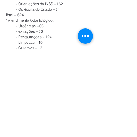
           – Orientações do INSS – 162
           – Ouvidoria do Estado – 81
Total = 624
* Atendimento Odontológico:
           – Urgências – 03
           – extrações – 56
           – Restaurações – 124
           – Limpezas – 49
           – Curativos – 13
           – Elementos (Próteses) – 02
Total – 247 – Atendimentos
        * Atendimento Médico – 418
        * Corte de Cabelo Feminino – 235
        * Corte de Cabelo Masculino – 215
        * Manicure – 189
        * Sombrancelha – 203
   * Farmácia:
         – Medicamentos entregue para a população – 
726
         – Medicamentos doados para a Secretaria de 
Saúde – 1.308
                    Total – 2.034
Distribuição:
              500 – cestas básica