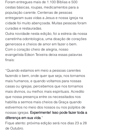
Foram entregues mais de 1.100 Bíblias e 500 
cestas básicas, roupas, medicamentos para a 
população carente. Centenas de pessoas 
entregaram suas vidas a Jesus e nossa igreja na 
cidade foi muito abençoada. Muitas pessoas foram 
curadas e restauradas.
Outra novidade nesta edição, foi a estreia da nossa 
carretinha odontologica, uma doação de corações 
generosos e cheios de amor em fazer o bem.
Com o coração cheio de alegria, nosso 
evangelista Edson Teixeira deixa essas palavras 
finais:
“Quando estamos em meio a pessoas carentes 
fazendo o bem, onde quer que seja, nos tornamos 
mais humanos, e quando voltamos para nossas 
casas ou igrejas, percebemos que nos tornamos 
mais divinos, ou melhor, mais espirituais. Acredito 
que nossa presença entre os necessitados nos 
habilita a sermos mais cheios da Graça quando 
estivermos no meio dos nossos ou nos púlpitos de 
nossas igrejas. 
Experimente! Isso pode fazer toda a 
diferença em sua vida
.” 
Fique atento: próxima edição será nos dias 23 a 28 
de Outubro.