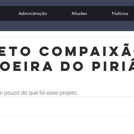
Administração
Missões
Notícias
eto ComPaixã
oeira do Piri
m pouco do que foi esse projeto.