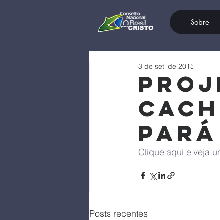
Sobre
3 de set. de 2015
Proj
Cach
Pará
Clique aqui e veja u
Posts recentes