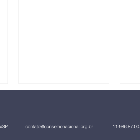
lo/SP
contato@conselhonacional.org.br
11-986.87.00