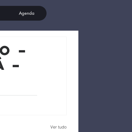
Agenda
o –
á –
Ver tudo