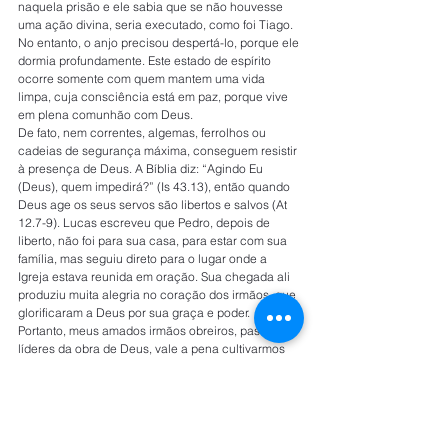
naquela prisão e ele sabia que se não houvesse 
uma ação divina, seria executado, como foi Tiago. 
No entanto, o anjo precisou despertá-lo, porque ele 
dormia profundamente. Este estado de espírito 
ocorre somente com quem mantem uma vida 
limpa, cuja consciência está em paz, porque vive 
em plena comunhão com Deus.
De fato, nem correntes, algemas, ferrolhos ou 
cadeias de segurança máxima, conseguem resistir 
à presença de Deus. A Bíblia diz: “Agindo Eu 
(Deus), quem impedirá?” (Is 43.13), então quando 
Deus age os seus servos são libertos e salvos (At 
12.7-9). Lucas escreveu que Pedro, depois de 
liberto, não foi para sua casa, para estar com sua 
família, mas seguiu direto para o lugar onde a 
Igreja estava reunida em oração. Sua chegada ali 
produziu muita alegria no coração dos irmãos, que 
glorificaram a Deus por sua graça e poder.
Portanto, meus amados irmãos obreiros, pastores e 
líderes da obra de Deus, vale a pena cultivarmos 
este estilo de vida limpa com Deus, que nos leva a 
dormir, mesmo sob ameaça de morte, mesmo 
estando num momento difícil, num deserto, porque 
a presença de Deus conosco realmente faz toda a 
diferença.