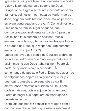
Igreja se reuniu para fazer a única coisa que podia 
e devia fazer: clamar pelo socorro de Deus.
O lugar onde a igreja se reunia é descrito no verso 
12 nos seguintes termos: “casa de Maria, mãe de 
João, cognominado Marcos, onde muitas pessoas 
estavam congregadas e oravam”. Como vimos, era 
uma casa de família, lugar pequeno, que 
comportava provavelmente cerca de 40 pessoas. 
Assim, não foi o número de pessoas, mas o 
empenho no clamor, o fervor dos irmãos que tocou 
o coração de Deus, que respondeu rapidamente 
enviando um anjo (At 12.7).
Lucas escreveu que o anjo de Deus fez a obra de 
soltura de Pedro sem que ninguém percebesse, é 
assim mesmo que Deus trabalha, nem Pedro viu 
nada, só quando o anjo o despertou. À 
semelhança do apóstolo Pedro, Deus não quer nos 
ver algemados, sejam as “algemas” que for (ex: 
doenças, opressões, perseguições etc.). É 
maravilhoso notarmos o cuidado de Deus com 
cada um de nós, pois o anjo de Deus lembrou 
Pedro de pegar sua capa, era de madrugada e 
deveria estar frio.
Outro fato que nos faz pensar, tem relação com o 
comportamento de Pedro, que estava sob pressão 