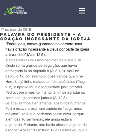
17 de mar. de 2018
Palavra do Presidente – A
Oração Incessante da Igreja
“Pedro, pois, estava guardado no cárcere; mas 
havia oração incessante a Deus por parte da igreja 
a favor dele” (Atos 12.5).
À estas alturas dos acontecimentos a Igreja de 
Cristo sofria grande perseguição, que havia 
começado lá no capítulo 8 (At 8.1-3). Aqui no 
capítulo 12, por exemplo, observamos que o rei 
Herodes já tinha matado um dos apóstolos (Tiago – 
v. 2), e aproveitou a oportunidade para prender 
Pedro, com o mesmo intento, a fim de agradar os 
líderes religiosos dos judeus (At 12.3).
Se analisarmos atentamente, aos olhos humanos, 
Pedro estava preso num cadeia de “segurança 
máxima”, se é que podemos assim dizer, porque 
além das 16 sentinelas, ele ainda estava 
algemado. Portanto, não havia chance alguma de 
escapar. Apesar disso tudo, Lucas escreveu que a 