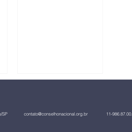
CFM ALPHA
Clique e acompanhe o vídeo do
nosso Centro de Formação
Missionária ALPHA.
lo/SP
contato@conselhonacional.org.br
11-986.87.00