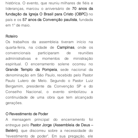
histórica. O evento, que reuniu milhares de fiéis e 
lideranças, marcou o aniversário de 
70 anos da 
fundação da Igreja O Brasil para Cristo (OBPC)
 no 
país e os 
57 anos da Convenção paulista
, fundada 
em 1º de maio.
Roteiro
Os trabalhos da assembleia tiveram início na 
quarta-feira, na cidade de 
Campinas
, onde os 
convencionais participaram de reuniões 
administrativas e momentos de ministração 
espiritual. O encerramento solene ocorreu no 
Grande Templo da Pompeia
, sede nacional da 
denominação em São Paulo, recebido pelo Pastor 
Paulo Lutero de Melo. Segundo o Pastor Luiz 
Bergamim, presidente da Convenção SP e do 
Conselho Nacional, o evento simbolizou a 
continuidade de uma obra que tem alcançado 
gerações.
O Revestimento de Poder
A mensagem principal do encerramento foi 
entregue pelo 
Pastor Jorge (Assembleia de Deus – 
Belém)
, que discorreu sobre a necessidade do 
"revestimento de poder". Em sua pregação, ele 