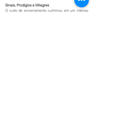
Sinais, Prodígios e Milagres
O culto de encerramento culminou em um intenso 
clamor por curas e milagres, liderado pelo Pastor 
Paulo Lutero de Melo. Citando o texto de Marcos 
16:20, a liderança convocou a igreja a crer na 
manifestação imediata do poder de Deus. Fiéis 
relataram curas físicas e renovo espiritual durante 
as orações que tomaram as naves do Grande 
Templo
Veja mais fotos do evento aqui