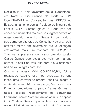
15 a 17/11/2024
Nos dias 15 a 17 de Novembro de 2024, aconteceu 
em Natal – Rio Grande do Norte a XXVI 
CONIBRAC/RN – Convenção das OBPCS no 
Estado, juntamente com a 4ª edição do Encontro da 
Família OBPC. Somos gratos a Deus por nos 
conceder momentos tão precisos, agradecemos ao 
nosso querido pastor Luiz Bergamim com todo o 
seu corpo de diretores do Conselho Nacional, pois 
estamos felizes em, através da sua autorização, 
efetivarmos mais um mandato de 2025/2027. 
Tivemos a presença do nosso querido, pastor 
Carlos Gomes que desta vez veio com a sua 
esposa, o seu filho Ivan, sua nora e sua netinha e 
nos deixou alegres com isso.
Quanto a nossa XXVI CONIBRAC/RN, foi a 
realização daquilo que nós esperávamos que 
fosse, uma convenção ordeira, pacífica, alegre e 
cheia de comunhão com pregações poderosas. 
Entre os pregadores, o pastor Carlos Gomes, o 
nosso querido representante da convenção 
Paraibana, pastor Marcos Damião com  sua esposa 
irmã Cristina Barros, que ambos nos deram a 
oportunidade de matar a saudade, e de tê-los como 