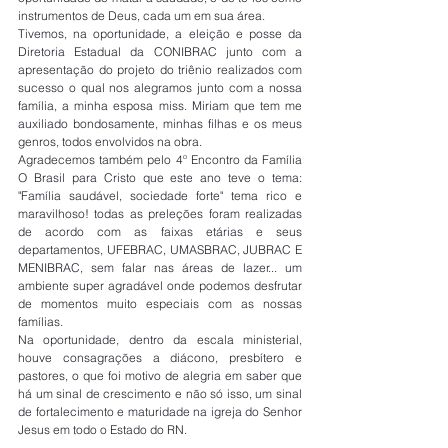
instrumentos de Deus, cada um em sua área.
Tivemos, na oportunidade, a eleição e posse da 
Diretoria Estadual da CONIBRAC junto com a 
apresentação do projeto do triênio realizados com 
sucesso o qual nos alegramos junto com a nossa 
família, a minha esposa miss. Miriam que tem me 
auxiliado bondosamente, minhas filhas e os meus 
genros, todos envolvidos na obra.
Agradecemos também pelo 4º Encontro da Família 
O Brasil para Cristo que este ano teve o tema: 
"Família saudável, sociedade forte" tema rico e 
maravilhoso! todas as preleções foram realizadas 
de acordo com as faixas etárias e seus 
departamentos, UFEBRAC, UMASBRAC, JUBRAC E 
MENIBRAC, sem falar nas áreas de lazer... um 
ambiente super agradável onde podemos desfrutar 
de momentos muito especiais com as nossas 
famílias.
Na oportunidade, dentro da escala ministerial, 
houve consagrações a diácono, presbítero e 
pastores, o que foi motivo de alegria em saber que 
há um sinal de crescimento e não só isso, um sinal 
de fortalecimento e maturidade na igreja do Senhor 
Jesus em todo o Estado do RN.