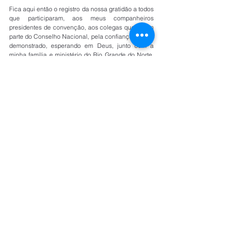
Fica aqui então o registro da nossa gratidão a todos 
que participaram, aos meus companheiros 
presidentes de convenção, aos colegas que fazem 
parte do Conselho Nacional, pela confiança e amor 
demonstrado, esperando em Deus, junto com a 
minha família e ministério do Rio Grande do Norte, 
fazer cumprir a constituição de nossa igreja nesse 
Estado.
Um forte abraço a todos, Deus abençoe sem 
medidas!
Pr. Samuel Alves de Moura
Presidente, CONIBRAC/RN
Veja mais fotos do evento aqui