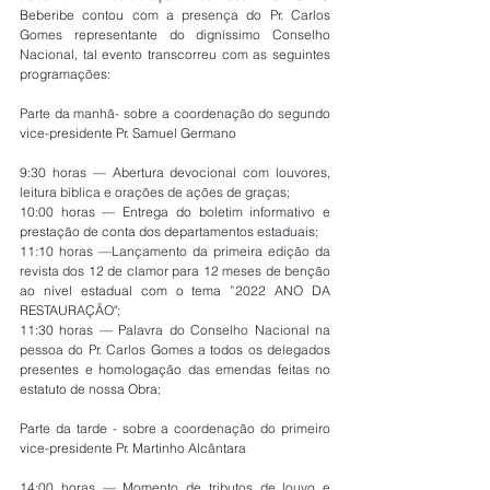
Beberibe contou com a presença do Pr. Carlos 
Gomes representante do digníssimo Conselho 
Nacional, tal evento transcorreu com as seguintes 
programações:
Parte da manhã- sobre a coordenação do segundo 
vice-presidente Pr. Samuel Germano
9:30 horas — Abertura devocional com louvores, 
leitura bíblica e orações de ações de graças;
10:00 horas — Entrega do boletim informativo e 
prestação de conta dos departamentos estaduais;
11:10 horas —Lançamento da primeira edição da 
revista dos 12 de clamor para 12 meses de benção 
ao nível estadual com o tema ”2022 ANO DA 
RESTAURAÇÃO"; 
11:30 horas — Palavra do Conselho Nacional na 
pessoa do Pr. Carlos Gomes a todos os delegados 
presentes e homologação das emendas feitas no 
estatuto de nossa Obra;
Parte da tarde - sobre a coordenação do primeiro 
vice-presidente Pr. Martinho Alcântara
14:00 horas — Momento de tributos de louvo e 