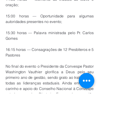
oração;
15:00 horas — Oportunidade para algumas 
autoridades presentes no evento;
15:30 horas — Palavra ministrada pelo Pr. Carlos 
Gomes 
16:15 horas — Consagrações de 12 Presbíteros e 5 
Pastores
No final do evento o Presidente da Convespe Pastor 
Washington Vauthier glorifica a Deus pelo seu 
primeiro ano de gestão, sendo grato ao trabalho de 
todas as lideranças estaduais. Ainda enfatizou o 
carinho e apoio do Conselho Nacional à Convespe 
e toda sua nobre Diretoria. Encerando a reunião 
extraordinária orando e despedindo com a benção 
apostólica.
Veja mais fotos do evento aqui.
Por Convenção OBPC Pernambuco