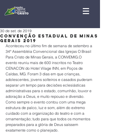
30 de set. de 2019
Convenção Estadual de Minas
Gerais 2019
Aconteceu no último fim de semana de setembro a 
34ª Assembléia Convencional das Igrejas O Brasil 
Para Cristo de Minas Gerais, a CONVEMIG.O 
evento reuniu mais de 600 inscritos no Teatro 
CENACON do Hotel Vilage INN, em Poços de 
Caldas, MG. Foram 3 dias em que crianças, 
adolescentes, jovens solteiros e casados puderam 
separar um tempo para decisões eclesiásticas 
administrativas para o estado, comunhão, louvor e 
adoração a Deus, e muito repouso e diversão.
Como sempre o evento contou com uma mega 
estrutura de palco, luz e som, além do extremo 
cuidado com a organização do teatro e com a 
ornamentação; tudo para que todos os momentos 
preparados para a glória de Deus saíssem 
exatamente como o planejado.