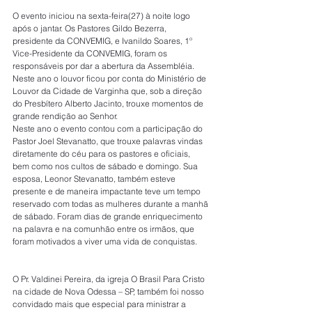
O evento iniciou na sexta-feira(27) à noite logo 
após o jantar. Os Pastores Gildo Bezerra, 
presidente da CONVEMIG, e Ivanildo Soares, 1º 
Vice-Presidente da CONVEMIG, foram os 
responsáveis por dar a abertura da Assembléia. 
Neste ano o louvor ficou por conta do Ministério de 
Louvor da Cidade de Varginha que, sob a direção 
do Presbítero Alberto Jacinto, trouxe momentos de 
grande rendição ao Senhor. 
Neste ano o evento contou com a participação do 
Pastor Joel Stevanatto, que trouxe palavras vindas 
diretamente do céu para os pastores e oficiais, 
bem como nos cultos de sábado e domingo. Sua 
esposa, Leonor Stevanatto, também esteve 
presente e de maneira impactante teve um tempo 
reservado com todas as mulheres durante a manhã 
de sábado. Foram dias de grande enriquecimento 
na palavra e na comunhão entre os irmãos, que 
foram motivados a viver uma vida de conquistas.
O Pr. Valdinei Pereira, da igreja O Brasil Para Cristo 
na cidade de Nova Odessa – SP, também foi nosso 
convidado mais que especial para ministrar a 