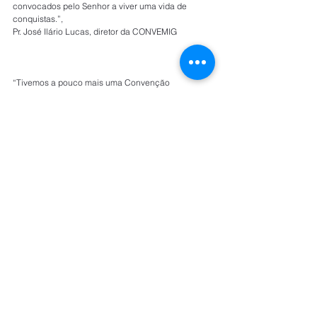
convocados pelo Senhor a viver uma vida de 
conquistas.”,
Pr. José Ilário Lucas, diretor da CONVEMIG
“Tivemos a pouco mais uma Convenção 
abençoada com a presença marcante de Pastores 
, Presbíteros , Diáconos e e familiares das Igrejas 
OBPC de Minas e ate São Paulo , como foi a 
presença do nosso querido Pr Joel Stevanatto e 
sua esposa Leonor Stevanatto, trazendo o recado 
de Deus aos Participantes presentes , ouitro 
preletor foi o pr Valdiney que apresentou suas 
literaturas maravilhosas para todas as idades e 
departamentos.”,
Por Josias Moreira Silva, colaborador do site 
h
ttp://www.convemig.com.br