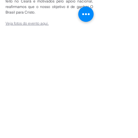
feito no Ceará e motivados pelo apoio nacional, 
reafirmamos que o nosso objetivo é de ganhar O 
Brasil para Cristo.
Veja fotos do evento aqui.
Por Pr. Carlos Santana.
Rua Carlos Vicari, 124 São Paulo/SP
contato@conselhonacional.org.br
11-986.87.00.94