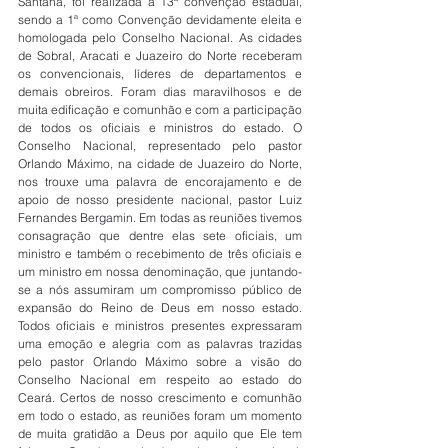
Santana, foi realizada a 13ª convenção estadual, 
sendo a 1ª como Convenção devidamente eleita e 
homologada pelo Conselho Nacional. As cidades 
de Sobral, Aracati e Juazeiro do Norte receberam 
os convencionais, líderes de departamentos e 
demais obreiros. Foram dias maravilhosos e de 
muita edificação e comunhão e com a participação 
de todos os oficiais e ministros do estado. O 
Conselho Nacional, representado pelo pastor 
Orlando Máximo, na cidade de Juazeiro do Norte, 
nos trouxe uma palavra de encorajamento e de 
apoio de nosso presidente nacional, pastor Luiz 
Fernandes Bergamin. Em todas as reuniões tivemos 
consagração que dentre elas sete oficiais, um 
ministro e também o recebimento de três oficiais e 
um ministro em nossa denominação, que juntando-
se a nós assumiram um compromisso público de 
expansão do Reino de Deus em nosso estado. 
Todos oficiais e ministros presentes expressaram 
uma emoção e alegria com as palavras trazidas 
pelo pastor Orlando Máximo sobre a visão do 
Conselho Nacional em respeito ao estado do 
Ceará. Certos de nosso crescimento e comunhão 
em todo o estado, as reuniões foram um momento 
de muita gratidão a Deus por aquilo que Ele tem 