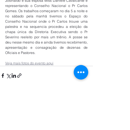
Josinaldo e sua esposa Miss Daniele Cavalcante e 
representando o Conselho Nacional o Pr Carlos 
Gomes. Os trabalhos começaram no dia 5 a noite e 
no sábado pela manhã tivemos o Espaço do 
Conselho Nacional onde o Pr Carlos trouxe uma 
palestra e na sequencia procedeu a eleição da 
chapa única da Diretoria Executiva sendo o Pr 
Severino reeleito por mais um triênio. A posse se 
deu nesse mesmo dia e ainda tivemos recebimento, 
apresentação e consagração de dezenas de 
Oficiais e Pastores.
Veja mais fotos do evento aqui
Rua Carlos Vicari, 124 São Paulo/SP
contato@conselhonacional.org.br