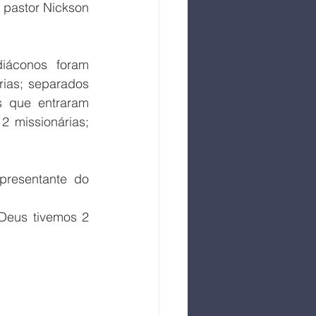
 pastor Nickson 
iáconos foram 
ias; separados 
s que entraram 
 missionárias;  
resentante do 
Deus tivemos 2 