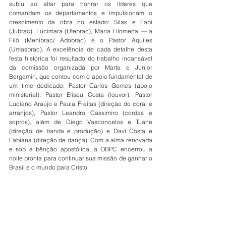
subiu ao altar para honrar os líderes que 
comandam os departamentos e impulsionam o 
crescimento da obra no estado: Silas e Fabi 
(Jubrac), Lucimara (Ufebrac), Maria Filomena — a 
Filó (Menibrac/ Adobrac) e o Pastor Aquiles 
(Umasbrac). A excelência de cada detalhe desta 
festa histórica foi resultado do trabalho incansável 
da comissão organizada por Marta e Júnior 
Bergamin, que contou com o apoio fundamental de 
um time dedicado: Pastor Carlos Gomes (apoio 
ministerial), Pastor Eliseu Costa (louvor), Pastor 
Luciano Araújo e Paula Freitas (direção do coral e 
arranjos), Pastor Leandro Cassimiro (cordas e 
sopros), além de Diego Vasconcelos e Tuane 
(direção de banda e produção) e Davi Costa e 
Fabiana (direção de dança). Com a alma renovada 
e sob a bênção apostólica, a OBPC encerrou a 
noite pronta para continuar sua missão de ganhar o 
Brasil e o mundo para Cristo