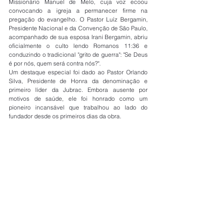
Missionário Manuel de Melo, cuja voz ecoou 
convocando a igreja a permanecer firme na 
pregação do evangelho. O Pastor Luíz Bergamin, 
Presidente Nacional e da Convenção de São Paulo, 
acompanhado de sua esposa Irani Bergamin, abriu 
oficialmente o culto lendo Romanos 11:36 e 
conduzindo o tradicional "grito de guerra": "Se Deus 
é por nós, quem será contra nós?". 
Um destaque especial foi dado ao Pastor Orlando 
Silva, Presidente de Honra da denominação e 
primeiro líder da Jubrac. Embora ausente por 
motivos de saúde, ele foi honrado como um 
pioneiro incansável que trabalhou ao lado do 
fundador desde os primeiros dias da obra. 