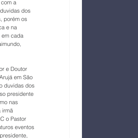
 com a 
 duvidas dos 
s, porém os 
ca e na 
E em cada 
Raimundo, 
or e Doutor 
 Arujá em São 
o duvidas dos 
so presidente 
omo nas 
 irmã 
C o Pastor 
turos eventos 
residente, 