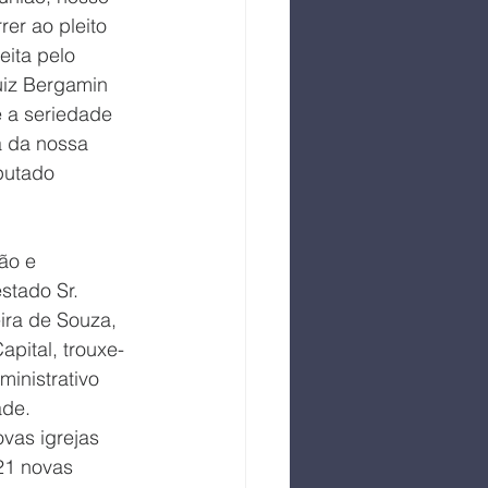
er ao pleito 
eita pelo 
uiz Bergamin 
e a seriedade 
a da nossa 
putado 
ão e 
tado Sr. 
ira de Souza, 
pital, trouxe-
inistrativo 
de. 
vas igrejas 
21 novas 