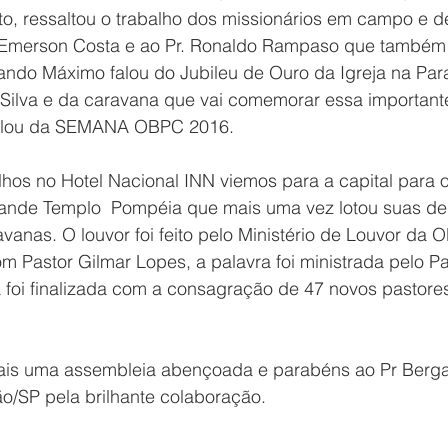
to, ressaltou o trabalho dos missionários em campo e d
 Emerson Costa e ao Pr. Ronaldo Rampaso que também 
lando Máximo falou do Jubileu de Ouro da Igreja na Par
 Silva e da caravana que vai comemorar essa importante
 falou da SEMANA OBPC 2016.
hos no Hotel Nacional INN viemos para a capital para o
ande Templo  Pompéia que mais uma vez lotou suas d
vanas. O louvor foi feito pelo Ministério de Louvor da 
 Pastor Gilmar Lopes, a palavra foi ministrada pelo Pa
a foi finalizada com a consagração de 47 novos pastore
ais uma assembleia abençoada e parabéns ao Pr Berga
/SP pela brilhante colaboração.