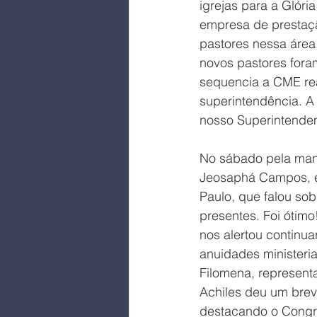
igrejas para a Glóri
empresa de prestação
pastores nessa área.
novos pastores fora
sequencia a CME re
superintendência. A 
nosso Superintenden
No sábado pela manh
Jeosaphá Campos, é 
Paulo, que falou so
presentes. Foi ótim
nos alertou continu
anuidades ministeri
Filomena, represent
Achiles deu um brev
destacando o Congr