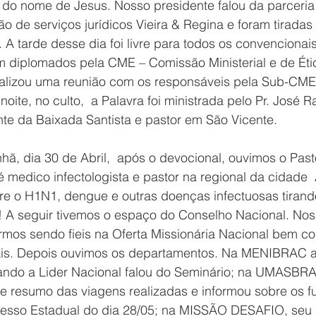
a do nome de Jesus. Nosso presidente falou da parceria
 de serviços jurídicos Vieira & Regina e foram tiradas
 A tarde desse dia foi livre para todos os convencionai
m diplomados pela CME – Comissão Ministerial e de Éti
alizou uma reunião com os responsáveis pela Sub-CM
noite, no culto,  a Palavra foi ministrada pelo Pr. José 
te da Baixada Santista e pastor em São Vicente.
ã, dia 30 de Abril,  após o devocional, ouvimos o Past
medico infectologista e pastor na regional da cidade 
bre o H1N1, dengue e outras doenças infectuosas tirand
o! A seguir tivemos o espaço do Conselho Nacional. Nos
armos sendo fieis na Oferta Missionária Nacional bem c
ais. Depois ouvimos os departamentos. Na MENIBRAC a
ando a Lider Nacional falou do Seminário; na UMASBRA
e resumo das viagens realizadas e informou sobre os fu
esso Estadual do dia 28/05; na MISSÃO DESAFIO, seu p