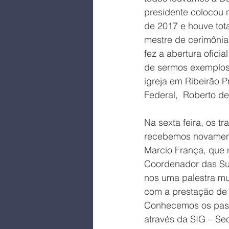
presidente colocou 
de 2017 e houve total
mestre de cerimônias
fez a abertura ofici
de sermos exemplos.
igreja em Ribeirão P
Federal,  Roberto d
Na sexta feira, os 
recebemos novament
Marcio França, que 
Coordenador das Sup
nos uma palestra mui
com a prestação de 
Conhecemos os pasto
através da SIG – Se