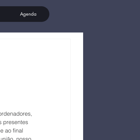
Agenda
oordenadores, 
s presentes 
 ao final 
união, nosso 