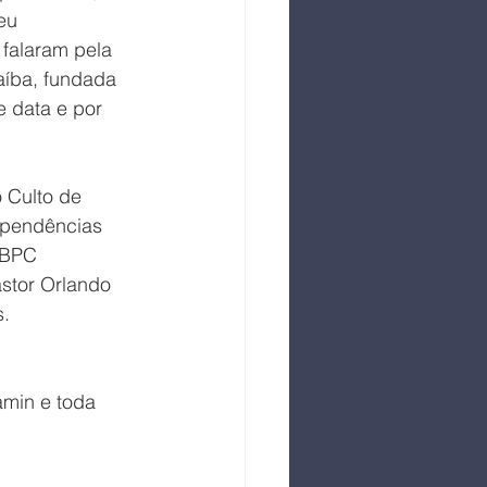
eu 
falaram pela 
aíba, fundada 
 data e por 
 Culto de 
ependências 
OBPC 
stor Orlando 
s.
min e toda 