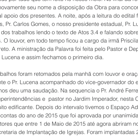
novamente seu nome a disposição da Obra para concorr
 apoio dos presentes. A noite, após a leitura do edital f
, Pr. Carlos Gomes, o nosso presidente estadual, Pr. L
al dos trabalhos lendo o texto de Atos 3.4 e falando sobr
 O louvor, em todo tempo ficou a cargo da irmã Priscil
reto. A ministração da Palavra foi feita pelo Pastor e De
e Lucena e assim fechamos o primeiro dia.
trabalhos foram retomados pela manhã com louvor e oraç
e o Pr. Lucena acompanhado do vice-governador do es
nos deu uma saudação. Na sequencia o Pr. André Ferre
erintendências e  pastor no Jardim Imperador, nesta Ca
to edificante. Depois do intervalo tivemos o Espaço Adm
contas do ano de 2015 que foi aprovada por unanimida
res que entre 1 de Maio de 2015 até agora abriram no
cretaria de Implantação de Igrejas. Foram implantadas 