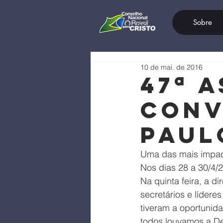
Sobre
10 de mai. de 2016
47ª 
Conv
Paul
Uma das mais impac
Nos dias 28 a 30/4/
Na quinta feira, a d
secretários e lídere
tiveram a oportunid
todos louvamos a Deu