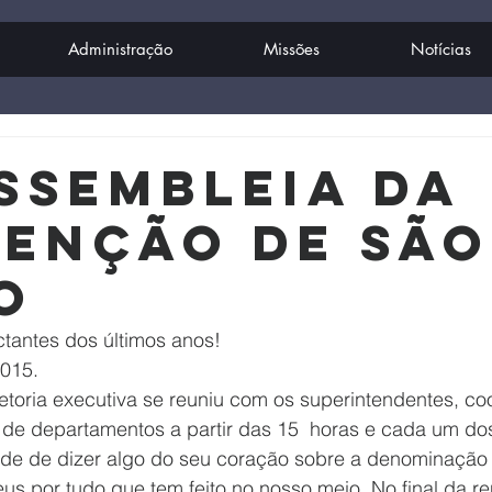
Administração
Missões
Notícias
Assembleia da
enção de São
o
tantes dos últimos anos!
2015.
iretoria executiva se reuniu com os superintendentes, c
s de departamentos a partir das 15  horas e cada um do
ade de dizer algo do seu coração sobre a denominação e
s por tudo que tem feito no nosso meio. No final da re