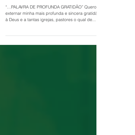
“Eu me Importo”
2019 – Aparecida
“…PALAVRA DE PROFUNDA GRATIDÃO” Quero
externar minha mais profunda e sincera gratidão
à Deus e a tantas igrejas, pastores o qual de...